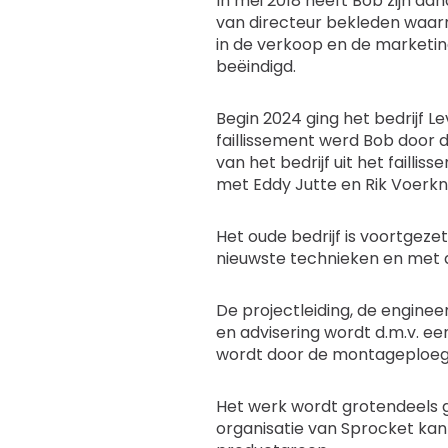
In mei 2018 heeft Bob zijn aa
van directeur bekleden waarn
in de verkoop en de marketin
beëindigd.
Begin 2024 ging het bedrijf Le
faillissement werd Bob door 
van het bedrijf uit het faill
met Eddy Jutte en Rik Voerkn
Het oude bedrijf is voortgez
nieuwste technieken en met d
De projectleiding, de engine
en advisering wordt d.m.v. e
wordt door de montageploeg o
Het werk wordt grotendeels g
organisatie van Sprocket kan