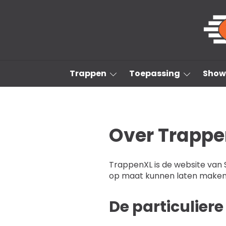
Trappen
Trappen
Toepassing
Show
Toepassing
Showroom
Inspiratie
Over Trappe
Projecten
Nieuws
TrappenXL is de website van 
Over ons
op maat kunnen laten maken.
Contact
De particuliere