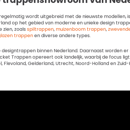
ne trappenshowroom van Ned
e regelmatig wordt uitgebreid met de nieuwste modellen, i
nd op het gebied van moderne en unieke design trappen.
e zien, zoals
spiltrappen
,
muizenboom trappen
,
zwevende
glazen trappen
en diverse andere types.
 designtrappen binnen Nederland. Daarnaast worden er a
cket Trappen opereert ook landelijk, waarbij de focus ligt
l, Flevoland, Gelderland, Utrecht, Noord-Holland en Zuid-