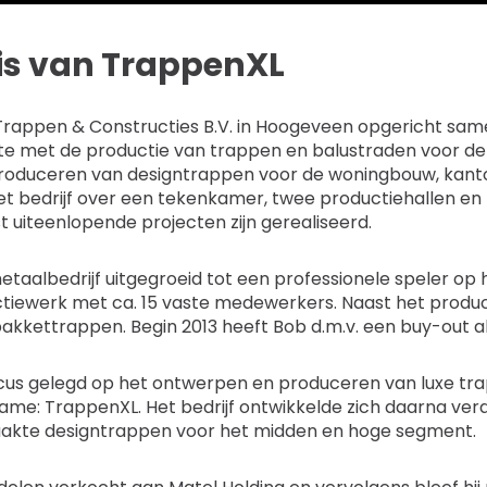
is van TrappenXL
 Trappen & Constructies B.V. in Hoogeveen opgericht sam
te met de productie van trappen en balustraden voor de 
roduceren van designtrappen voor de woningbouw, kantor
et bedrijf over een tekenkamer, twee productiehallen
 uiteenlopende projecten zijn gerealiseerd.
 metaalbedrijf uitgegroeid tot een professionele speler op
ctiewerk met ca. 15 vaste medewerkers. Naast het produc
kkettrappen. Begin 2013 heeft Bob d.m.v. een buy-out a
ocus gelegd op het ontwerpen en produceren van luxe tr
me: TrappenXL. Het bedrijf ontwikkelde zich daarna verd
akte designtrappen voor het midden en hoge segment.