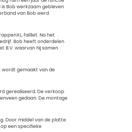
nog ruim een jaar de functie
23 is Bob werkzaam gebleven
tverband van Bob werd
appenXL, failliet. Na het
edrijf. Bob heeft onderdelen
et B.V. waarvan hij samen
ik wordt gemaakt van de
ord gerealiseerd. De verkoop
ezenveen gedaan. De montage
g. Door middel van de platte
 op een specifieke