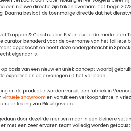
ndelen verkocht aan Matel Holding en vervolgens bleef hij 
a een nieuwe directie zijn taken overnam. Tot begin 20
g. Daarna besloot de toenmalige directie dat het diens
vel Trappen & Constructies B.V., inclusief de merknaam Tr
de curator benaderd voor de overname van het failliete b
issement opgekocht en heeft deze ondergebracht in Sprock
echt eigenaar is.
et op basis van een nieuw en uniek concept waarbij gebru
e expertise en de ervaringen uit het verleden.
ering en de productie worden vanuit een fabriek in Veeno
en
virtuele showroom
en vanuit een verkoopruimte in Vri
nder leiding van Rik uitgevoerd.
edaan door dezelfde mensen maar in een kleinere settin
 er met een zeer ervaren team volledig worden gefocust