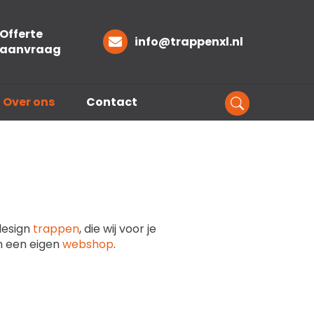
Offerte
info@trappenxl.nl
aanvraag
Over ons
Contact
design
trappen
, die wij voor je
n een eigen
webshop
.