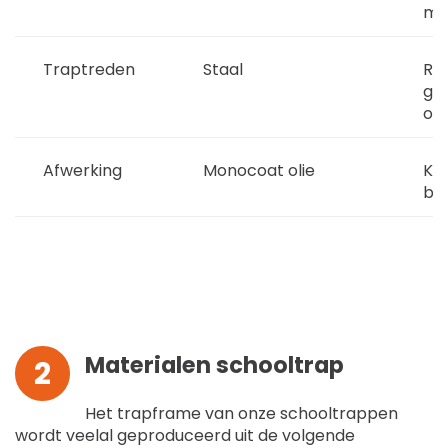
mo
Traptreden
Staal
Ro
ges
on
Afwerking
Monocoat olie
Kle
bij
Materialen schooltrap
2
Het trapframe van onze schooltrappen
wordt veelal geproduceerd uit de volgende