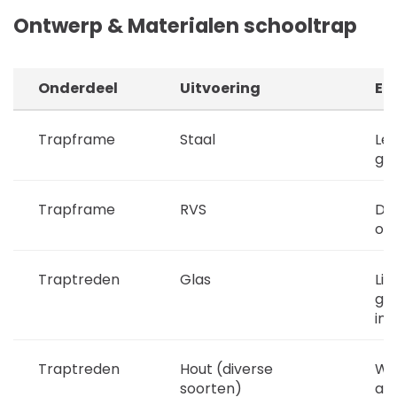
Ontwerp & Materialen schooltrap
Onderdeel
Uitvoering
Ei
Trapframe
Staal
Lev
ge
Trapframe
RVS
Du
ond
Traptreden
Glas
Lic
ges
int
Traptreden
Hout (diverse
War
soorten)
af