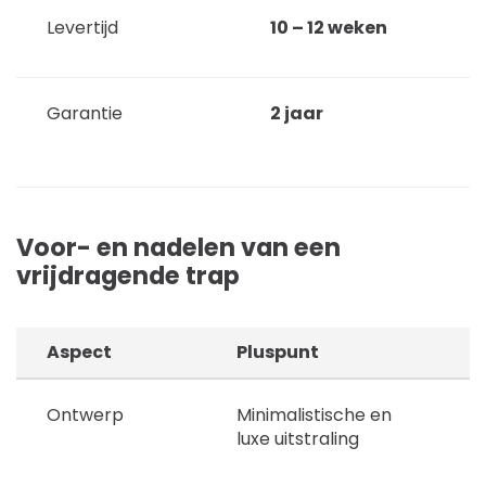
Levertijd
10 – 12 weken
Garantie
2 jaar
Voor- en nadelen van een
vrijdragende trap
Aspect
Pluspunt
Ontwerp
Minimalistische en
P
luxe uitstraling
k
i