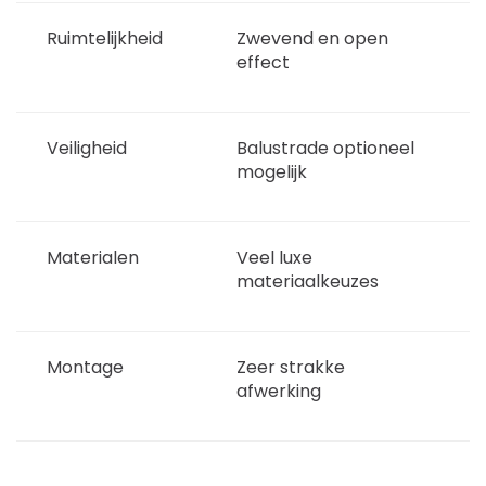
Ruimtelijkheid
Zwevend en open
V
effect
v
w
Veiligheid
Balustrade optioneel
Z
mogelijk
b
m
Materialen
Veel luxe
G
materiaalkeuzes
n
v
Montage
Zeer strakke
M
afwerking
f
n