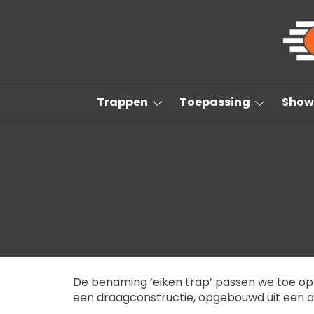
Trappen
Trappen
Toepassing
Show
Toepassing
Showroom
Inspiratie
Projecten
Nieuws
Over ons
Contact
De benaming ‘eiken trap’ passen we toe op
een draagconstructie, opgebouwd uit een and