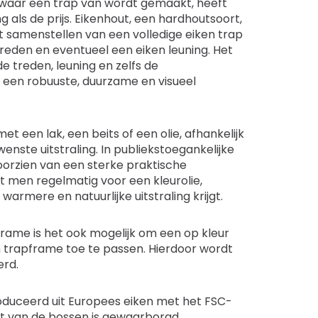
 waar een trap van wordt gemaakt, heeft
ng als de prijs. Eikenhout, een hardhoutsoort,
et samenstellen van een volledige eiken trap
reden en eventueel een eiken leuning. Het
e treden, leuning en zelfs de
 een robuuste, duurzame en visueel
t een lak, een beits of een olie, afhankelijk
enste uitstraling. In publiekstoegankelijke
orzien van een sterke praktische
t men regelmatig voor een kleurolie,
armere en natuurlijke uitstraling krijgt.
rame is het ook mogelijk om een op kleur
n trapframe toe te passen. Hierdoor wordt
erd.
duceerd uit Europees eiken met het FSC-
 van de bossen is gewaarborgd.