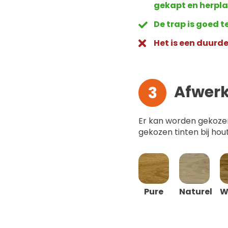
gekapt en herpla
De trap is goed 
Het is een duurd
Afwerk
3
Er kan worden gekozen 
gekozen tinten bij hout
Pure
Naturel
W