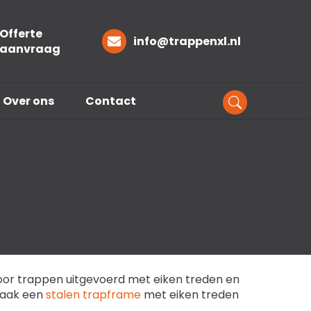
Offerte
info@trappenxl.nl
aanvraag
Over ons
Contact
oor trappen uitgevoerd met eiken treden en
vaak een
stalen trapframe
met eiken treden