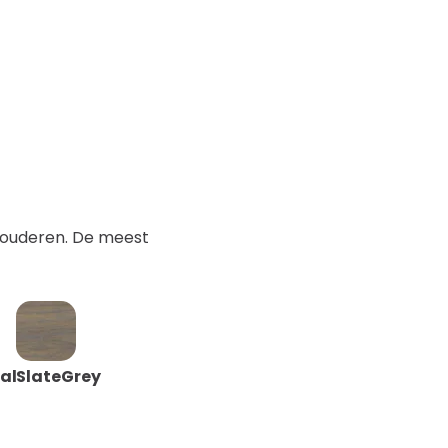
verouderen. De meest
al
SlateGrey