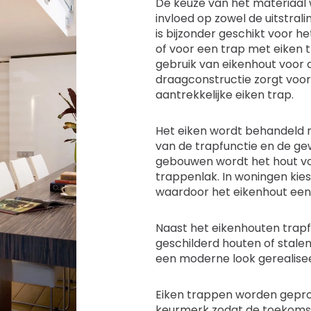
De keuze van het materiaal
invloed op zowel de uitstrali
is bijzonder geschikt voor h
of voor een trap met eiken t
gebruik van eikenhout voor d
draagconstructie zorgt voor
aantrekkelijke eiken trap.
Het eiken wordt behandeld me
van de trapfunctie en de gew
gebouwen wordt het hout vo
trappenlak. In woningen kies
waardoor het eikenhout een w
Naast het eikenhouten trapf
geschilderd houten of stale
een moderne look gerealise
Eiken trappen worden gepro
keurmerk zodat de toekomst