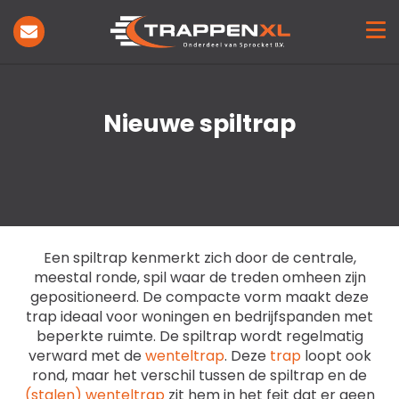
Trappen
Toepassing
Showroom
Inspiratie
Nieuwe spiltrap
Projecten
Nieuws
Over ons
Contact
Een spiltrap kenmerkt zich door de centrale,
meestal ronde, spil waar de treden omheen zijn
gepositioneerd. De compacte vorm maakt deze
trap ideaal voor woningen en bedrijfspanden met
beperkte ruimte. De spiltrap wordt regelmatig
verward met de
wenteltrap
. Deze
trap
loopt ook
rond, maar het verschil tussen de spiltrap en de
(stalen) wenteltrap
zit hem in het feit dat er geen