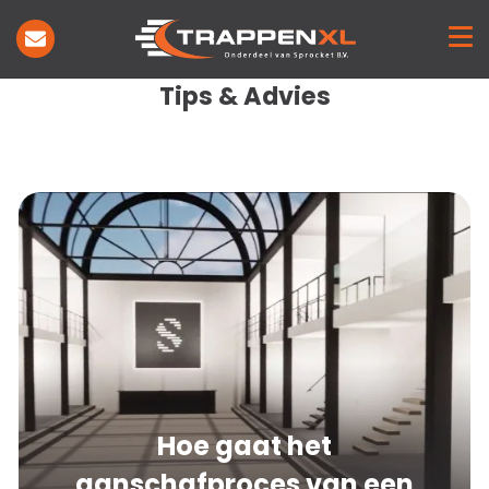
Trappen
Toepassing
Showroom
Tips & Advies
Inspiratie
Projecten
Nieuws
Over ons
Contact
Hoe gaat het
aanschafproces van een