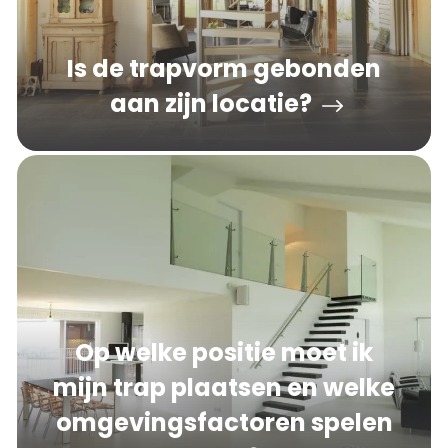
Is de trapvorm gebonden
aan zijn locatie?
Op welke positie moet ik
mijn trap plaatsen en welke
omgevingsfactoren spelen