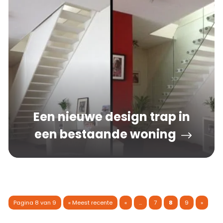
Een nieuwe design trap in
een bestaande woning
Pagina 8 van 9
« Meest recente
«
...
7
8
9
»