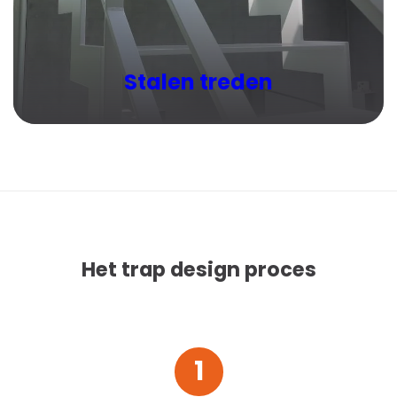
Stalen treden
De
stalen
traptreden zien we hoofdzakelijk in noodtrappen en
vluchttrappen, maar ook in de designtrappen
worden ze regelmatig gebruikt.
Het trap design proces
1